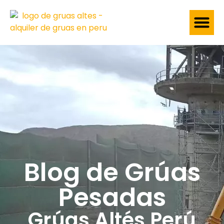
Grúas Te
Blog de Grúas
Pesadas
Grúas Altés Perú