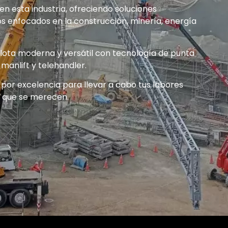
 esta industria, ofreciendo soluciones
s enfocados en la construcción, minería, energía
lota moderna y versátil con tecnología de punta
manlift y telehandler.
o por excelencia para llevar a cabo tus labores
ia que se merecen.