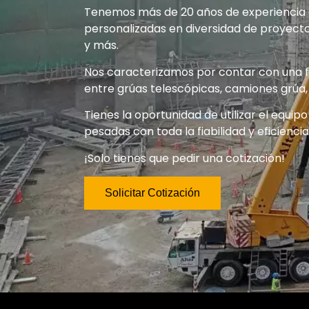
Tenemos más de 20 años de experiencia en
personalizadas en diversidad de proyecto
y más.
Nos caracterizamos por contar con una f
entre grúas telescópicas, camiones grúa, 
Tienes la oportunidad de utilizar el equip
pesadas con toda la fiabilidad y eficienc
¡Solo tienes que pedir una cotización!
Solicitar Cotización